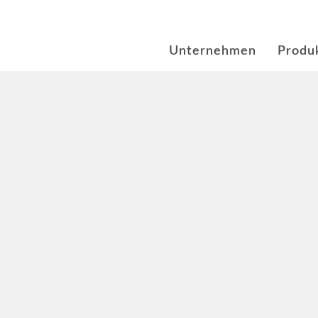
Unternehmen
Produ
 bei New Mobility
tecker und Batteriesyste
 Produkte
ungsschutz